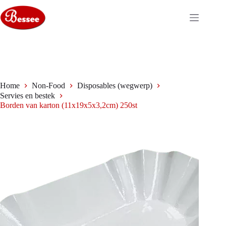
Ga
naar
de
inhoud
Home
Non-Food
Disposables (wegwerp)
Servies en bestek
Borden van karton (11x19x5x3,2cm) 250st