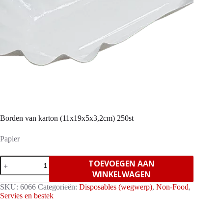
Borden van karton (11x19x5x3,2cm) 250st
Papier
Borden
TOEVOEGEN AAN
van
WINKELWAGEN
karton
(11x19x5x3,2cm)
SKU:
6066
Categorieën:
Disposables (wegwerp)
,
Non-Food
,
250st
Servies en bestek
aantal