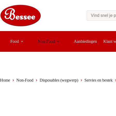
Ga
naar
de
inhoud
Food
Non-Food
Aanbiedingen
Klant 
Home
Non-Food
Disposables (wegwerp)
Servies en bestek