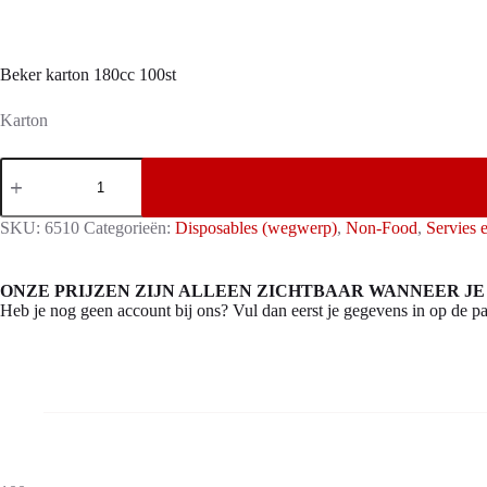
Beker karton 180cc 100st
Karton
Beker
karton
180cc
100st
SKU:
6510
Categorieën:
Disposables (wegwerp)
,
Non-Food
,
Servies 
aantal
ONZE PRIJZEN ZIJN ALLEEN ZICHTBAAR WANNEER JE
Heb je nog geen account bij ons? Vul dan eerst je gegevens in op de pa