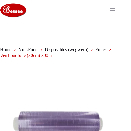
Ga
naar
de
inhoud
Home
Non-Food
Disposables (wegwerp)
Folies
Vershoudfolie (30cm) 300m