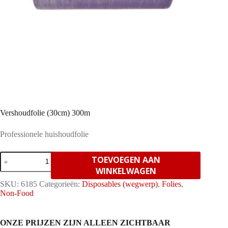
Vershoudfolie (30cm) 300m
Professionele huishoudfolie
Vershoudfolie
TOEVOEGEN AAN
(30cm)
WINKELWAGEN
300m
aantal
SKU:
6185
Categorieën:
Disposables (wegwerp)
,
Folies
,
Non-Food
ONZE PRIJZEN ZIJN ALLEEN ZICHTBAAR