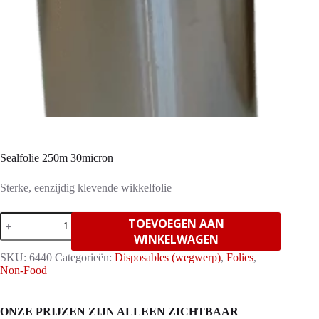
Sealfolie 250m 30micron
Sterke, eenzijdig klevende wikkelfolie
Sealfolie
TOEVOEGEN AAN
250m
WINKELWAGEN
30micron
aantal
SKU:
6440
Categorieën:
Disposables (wegwerp)
,
Folies
,
Non-Food
ONZE PRIJZEN ZIJN ALLEEN ZICHTBAAR