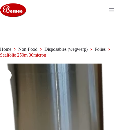
Ga
naar
de
inhoud
Home
Non-Food
Disposables (wegwerp)
Folies
Sealfolie 250m 30micron