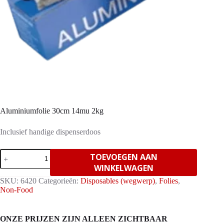
Aluminiumfolie 30cm 14mu 2kg
Inclusief handige dispenserdoos
Aluminiumfolie
TOEVOEGEN AAN
30cm
WINKELWAGEN
14mu
2kg
SKU:
6420
Categorieën:
Disposables (wegwerp)
,
Folies
,
aantal
Non-Food
ONZE PRIJZEN ZIJN ALLEEN ZICHTBAAR