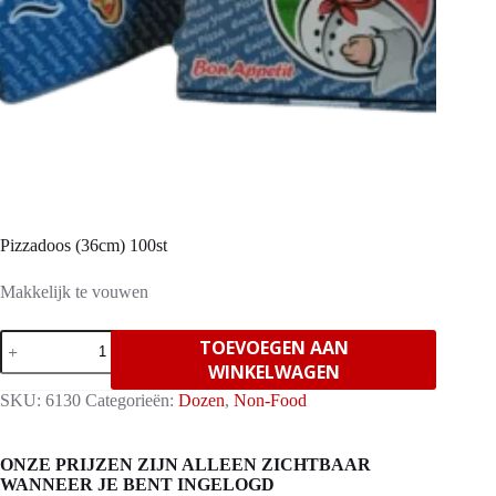
Pizzadoos (36cm) 100st
Makkelijk te vouwen
Pizzadoos
TOEVOEGEN AAN
(36cm)
WINKELWAGEN
100st
aantal
SKU:
6130
Categorieën:
Dozen
,
Non-Food
ONZE PRIJZEN ZIJN ALLEEN ZICHTBAAR
WANNEER JE BENT INGELOGD