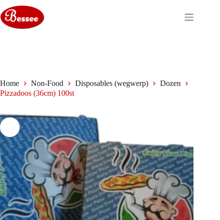
Ga
naar
de
inhoud
Home
Non-Food
Disposables (wegwerp)
Dozen
Pizzadoos (36cm) 100st