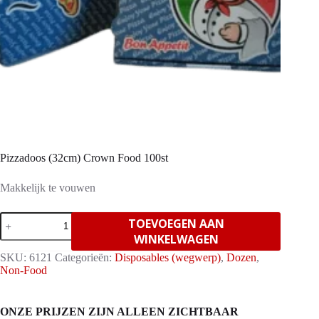
Pizzadoos (32cm) Crown Food 100st
Makkelijk te vouwen
Pizzadoos
TOEVOEGEN AAN
(32cm)
WINKELWAGEN
Crown
Food
SKU:
6121
Categorieën:
Disposables (wegwerp)
,
Dozen
,
100st
Non-Food
aantal
ONZE PRIJZEN ZIJN ALLEEN ZICHTBAAR