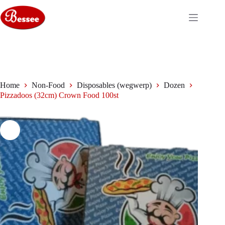
Ga
naar
de
inhoud
Home
Non-Food
Disposables (wegwerp)
Dozen
Pizzadoos (32cm) Crown Food 100st