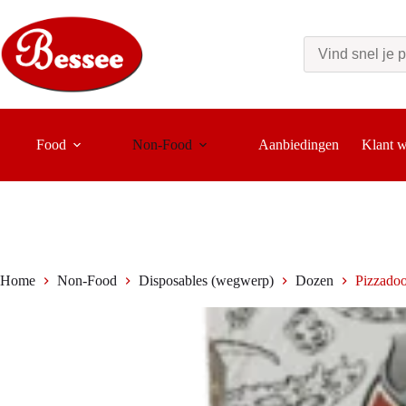
Ga
naar
de
inhoud
Food
Non-Food
Aanbiedingen
Klant 
Home
Non-Food
Disposables (wegwerp)
Dozen
Pizzadoo