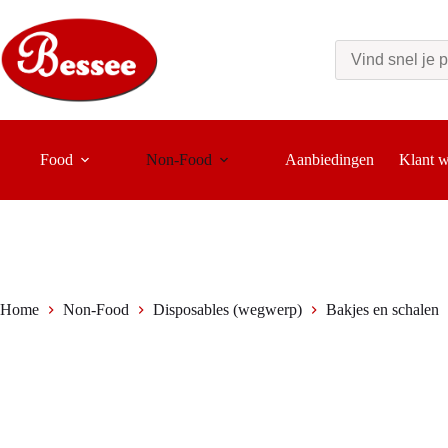
Ga
naar
de
inhoud
Food
Non-Food
Aanbiedingen
Klant 
Home
Non-Food
Disposables (wegwerp)
Bakjes en schalen