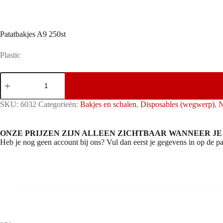
Patatbakjes A9 250st
Plastic
Patatbakjes
A9
250st
aantal
SKU:
6032
Categorieën:
Bakjes en schalen
,
Disposables (wegwerp)
,
N
ONZE PRIJZEN ZIJN ALLEEN ZICHTBAAR WANNEER JE
Heb je nog geen account bij ons? Vul dan eerst je gegevens in op de pa