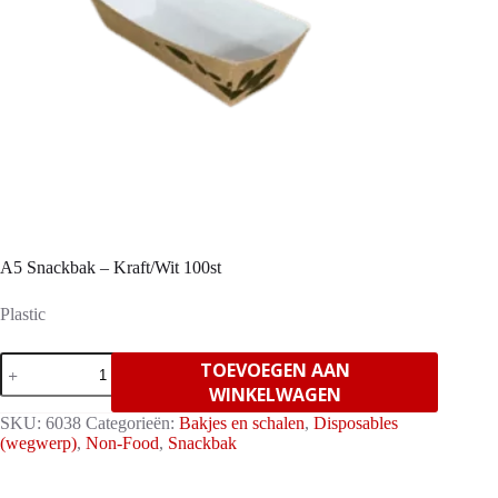
A5 Snackbak – Kraft/Wit 100st
Plastic
A5
TOEVOEGEN AAN
Snackbak
WINKELWAGEN
-
Kraft/Wit
SKU:
6038
Categorieën:
Bakjes en schalen
,
Disposables
100st
(wegwerp)
,
Non-Food
,
Snackbak
aantal