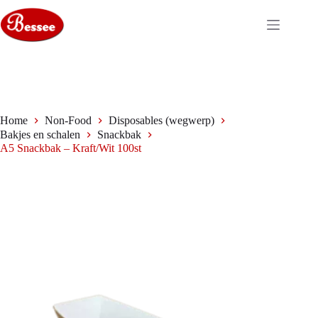
Ga
naar
de
inhoud
Home
Non-Food
Disposables (wegwerp)
Bakjes en schalen
Snackbak
A5 Snackbak – Kraft/Wit 100st