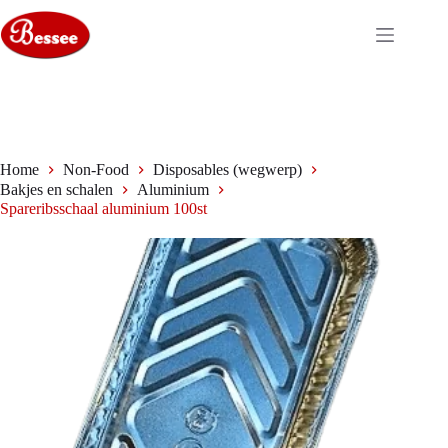
Ga
naar
de
inhoud
Home
Non-Food
Disposables (wegwerp)
Bakjes en schalen
Aluminium
Spareribsschaal aluminium 100st