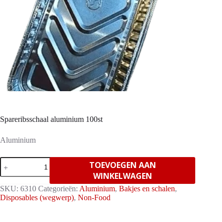
Spareribsschaal aluminium 100st
Aluminium
Spareribsschaal
TOEVOEGEN AAN
aluminium
WINKELWAGEN
100st
aantal
SKU:
6310
Categorieën:
Aluminium
,
Bakjes en schalen
,
Disposables (wegwerp)
,
Non-Food