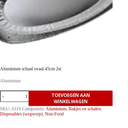
Aluminium schaal ovaal 45cm 2st
Aluminium
Aluminium
TOEVOEGEN AAN
schaal
WINKELWAGEN
ovaal
45cm
SKU:
6319
Categorieën:
Aluminium
,
Bakjes en schalen
,
2st
Disposables (wegwerp)
,
Non-Food
aantal