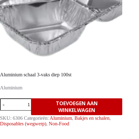
Aluminium schaal 3-vaks diep 100st
Aluminium
Aluminium
TOEVOEGEN AAN
schaal
WINKELWAGEN
3-
vaks
SKU:
6306
Categorieën:
Aluminium
,
Bakjes en schalen
,
diep
Disposables (wegwerp)
,
Non-Food
100st
aantal