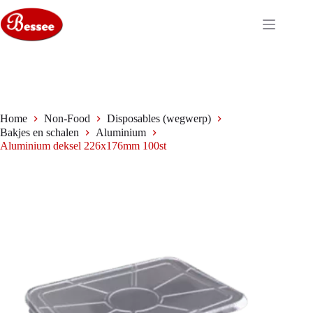
Ga
naar
de
inhoud
Home
Non-Food
Disposables (wegwerp)
Bakjes en schalen
Aluminium
Aluminium deksel 226x176mm 100st