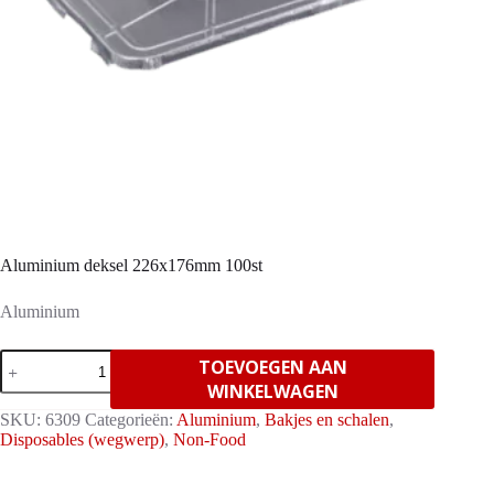
Aluminium deksel 226x176mm 100st
Aluminium
Aluminium
TOEVOEGEN AAN
deksel
WINKELWAGEN
226x176mm
100st
SKU:
6309
Categorieën:
Aluminium
,
Bakjes en schalen
,
aantal
Disposables (wegwerp)
,
Non-Food