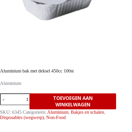
Aluminium bak met deksel 450cc 100st
Aluminium
Aluminium
TOEVOEGEN AAN
bak
WINKELWAGEN
met
deksel
SKU:
6345
Categorieën:
Aluminium
,
Bakjes en schalen
,
450cc
Disposables (wegwerp)
,
Non-Food
100st
aantal