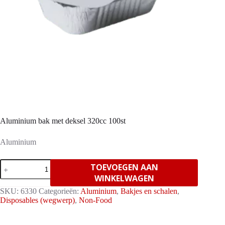
Aluminium bak met deksel 320cc 100st
Aluminium
Aluminium
TOEVOEGEN AAN
bak
WINKELWAGEN
met
deksel
SKU:
6330
Categorieën:
Aluminium
,
Bakjes en schalen
,
320cc
Disposables (wegwerp)
,
Non-Food
100st
aantal