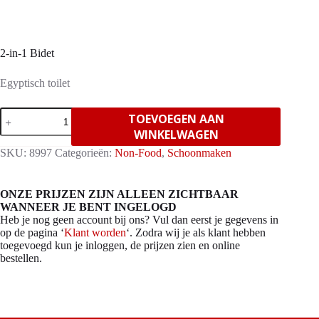
2-in-1 Bidet
Egyptisch toilet
2-
TOEVOEGEN AAN
in-
WINKELWAGEN
1
Bidet
SKU:
8997
Categorieën:
Non-Food
,
Schoonmaken
aantal
ONZE PRIJZEN ZIJN ALLEEN ZICHTBAAR
WANNEER JE BENT INGELOGD
Heb je nog geen account bij ons? Vul dan eerst je gegevens in
op de pagina ‘
Klant worden
‘. Zodra wij je als klant hebben
toegevoegd kun je inloggen, de prijzen zien en online
bestellen.