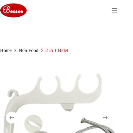
Ga
naar
de
inhoud
Home
Non-Food
2-in-1 Bidet