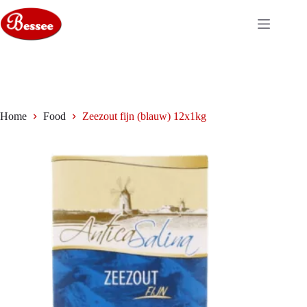
Ga
naar
de
inhoud
Home
Food
Zeezout fijn (blauw) 12x1kg