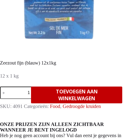
Zeezout fijn (blauw) 12x1kg
12 x 1 kg
Zeezout
TOEVOEGEN AAN
fijn
WINKELWAGEN
(blauw)
12x1kg
SKU:
4091
Categorieën:
Food
,
Gedroogde kruiden
aantal
ONZE PRIJZEN ZIJN ALLEEN ZICHTBAAR
WANNEER JE BENT INGELOGD
Heb je nog geen account bij ons? Vul dan eerst je gegevens in