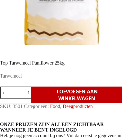
Top Tarwemeel Paniflower 25kg
Tarwemeel
Top
TOEVOEGEN AAN
Tarwemeel
WINKELWAGEN
Paniflower
25kg
SKU:
3501
Categorieën:
Food
,
Deegproducten
aantal
ONZE PRIJZEN ZIJN ALLEEN ZICHTBAAR
WANNEER JE BENT INGELOGD
Heb je nog geen account bij ons? Vul dan eerst je gegevens in