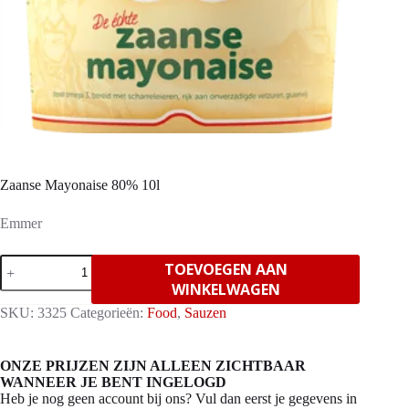
Zaanse Mayonaise 80% 10l
Emmer
Zaanse
TOEVOEGEN AAN
Mayonaise
WINKELWAGEN
80%
10l
SKU:
3325
Categorieën:
Food
,
Sauzen
aantal
ONZE PRIJZEN ZIJN ALLEEN ZICHTBAAR
WANNEER JE BENT INGELOGD
Heb je nog geen account bij ons? Vul dan eerst je gegevens in