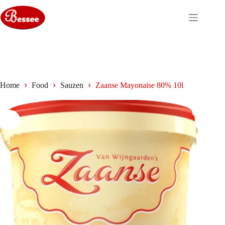
Ga
naar
de
inhoud
Home
Food
Sauzen
Zaanse Mayonaise 80% 10l