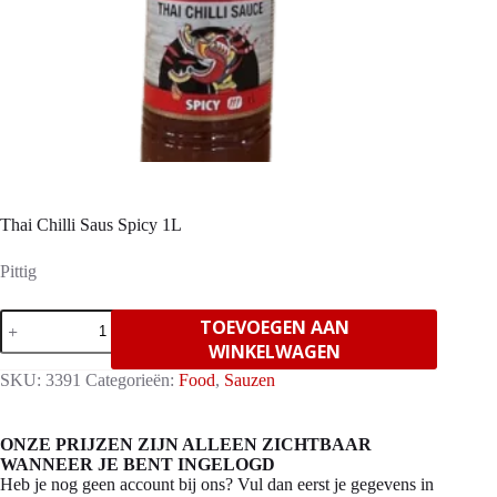
Thai Chilli Saus Spicy 1L
Pittig
Thai
TOEVOEGEN AAN
Chilli
WINKELWAGEN
Saus
Spicy
SKU:
3391
Categorieën:
Food
,
Sauzen
1L
aantal
ONZE PRIJZEN ZIJN ALLEEN ZICHTBAAR
WANNEER JE BENT INGELOGD
Heb je nog geen account bij ons? Vul dan eerst je gegevens in