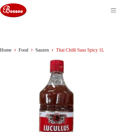
Ga
naar
de
inhoud
Home
Food
Sauzen
Thai Chilli Saus Spicy 1L