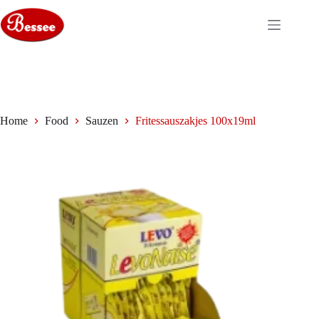
Ga
naar
de
inhoud
Home
Food
Sauzen
Fritessauszakjes 100x19ml