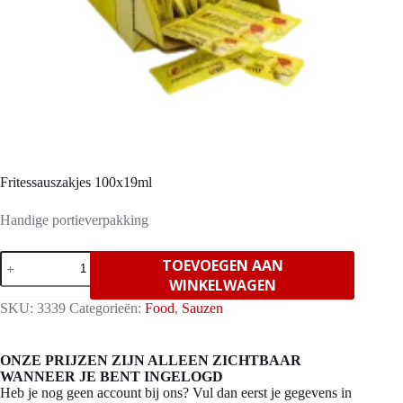
Fritessauszakjes 100x19ml
Handige portieverpakking
Fritessauszakjes
TOEVOEGEN AAN
100x19ml
WINKELWAGEN
aantal
SKU:
3339
Categorieën:
Food
,
Sauzen
ONZE PRIJZEN ZIJN ALLEEN ZICHTBAAR
WANNEER JE BENT INGELOGD
Heb je nog geen account bij ons? Vul dan eerst je gegevens in