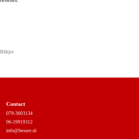
bestellen.
Blikjes
Contact
079-3603134
06-19919312
info@bessee.nl