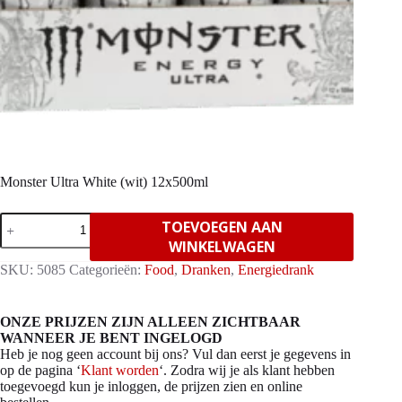
Monster Ultra White (wit) 12x500ml
Monster
TOEVOEGEN AAN
Ultra
WINKELWAGEN
White
(wit)
SKU:
5085
Categorieën:
Food
,
Dranken
,
Energiedrank
12x500ml
aantal
ONZE PRIJZEN ZIJN ALLEEN ZICHTBAAR
WANNEER JE BENT INGELOGD
Heb je nog geen account bij ons? Vul dan eerst je gegevens in
op de pagina ‘
Klant worden
‘. Zodra wij je als klant hebben
toegevoegd kun je inloggen, de prijzen zien en online