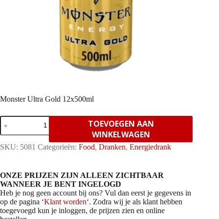
Monster Ultra Gold 12x500ml
Monster
TOEVOEGEN AAN
Ultra
WINKELWAGEN
Gold
12x500ml
SKU:
5081
Categorieën:
Food
,
Dranken
,
Energiedrank
aantal
ONZE PRIJZEN ZIJN ALLEEN ZICHTBAAR
WANNEER JE BENT INGELOGD
Heb je nog geen account bij ons? Vul dan eerst je gegevens in
op de pagina ‘
Klant worden
‘. Zodra wij je als klant hebben
toegevoegd kun je inloggen, de prijzen zien en online