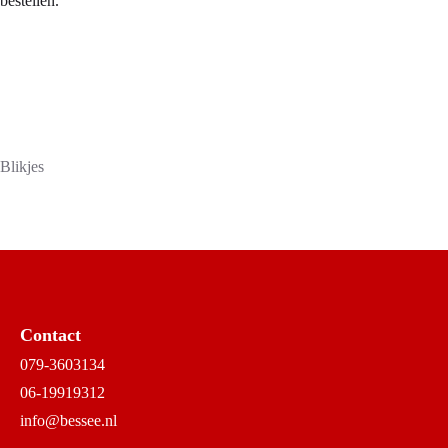
bestellen.
Blikjes
Contact
079-3603134
06-19919312
info@bessee.nl