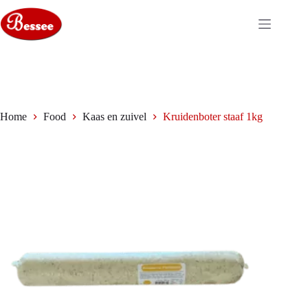
Ga
naar
de
inhoud
Home
Food
Kaas en zuivel
Kruidenboter staaf 1kg