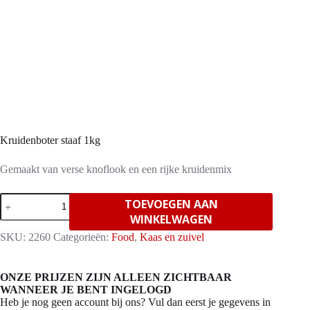
Kruidenboter staaf 1kg
Gemaakt van verse knoflook en een rijke kruidenmix
Kruidenboter
TOEVOEGEN AAN
staaf
WINKELWAGEN
1kg
aantal
SKU:
2260
Categorieën:
Food
,
Kaas en zuivel
ONZE PRIJZEN ZIJN ALLEEN ZICHTBAAR
WANNEER JE BENT INGELOGD
Heb je nog geen account bij ons? Vul dan eerst je gegevens in