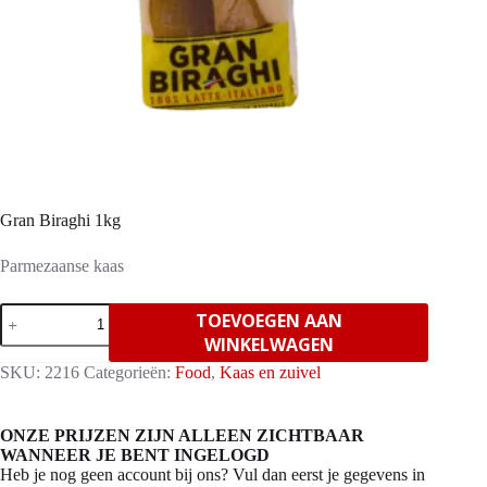
Gran Biraghi 1kg
Parmezaanse kaas
Gran
TOEVOEGEN AAN
Biraghi
WINKELWAGEN
1kg
aantal
SKU:
2216
Categorieën:
Food
,
Kaas en zuivel
ONZE PRIJZEN ZIJN ALLEEN ZICHTBAAR
WANNEER JE BENT INGELOGD
Heb je nog geen account bij ons? Vul dan eerst je gegevens in