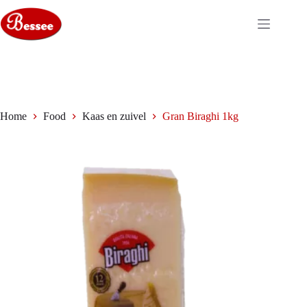
Ga
naar
de
inhoud
Home
Food
Kaas en zuivel
Gran Biraghi 1kg