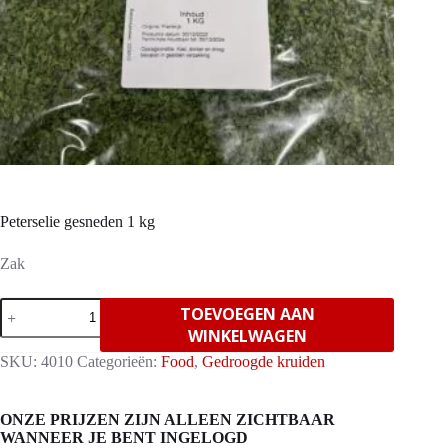
Peterselie gesneden 1 kg
Zak
Peterselie
TOEVOEGEN AAN
gesneden
WINKELWAGEN
1
kg
SKU:
4010
Categorieën:
Food
,
Gedroogde kruiden
aantal
ONZE PRIJZEN ZIJN ALLEEN ZICHTBAAR
WANNEER JE BENT INGELOGD