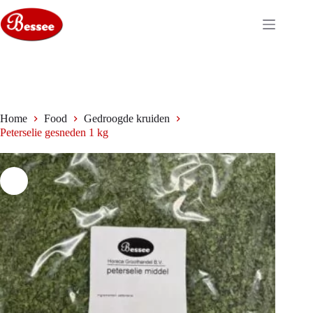
Ga
naar
de
inhoud
Home
Food
Gedroogde kruiden
Peterselie gesneden 1 kg