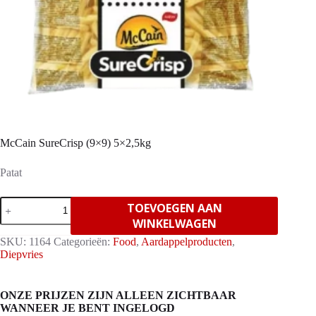
McCain SureCrisp (9×9) 5×2,5kg
Patat
McCain
TOEVOEGEN AAN
SureCrisp
WINKELWAGEN
(9x9)
5x2,5kg
SKU:
1164
Categorieën:
Food
,
Aardappelproducten
,
aantal
Diepvries
ONZE PRIJZEN ZIJN ALLEEN ZICHTBAAR
WANNEER JE BENT INGELOGD