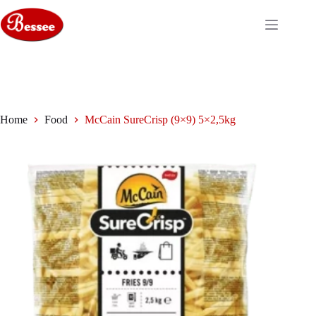
Ga
naar
de
inhoud
Home
Food
McCain SureCrisp (9×9) 5×2,5kg