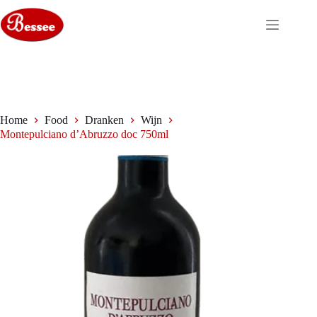
Ga
naar
de
inhoud
Home
Food
Dranken
Wijn
Montepulciano d’Abruzzo doc 750ml