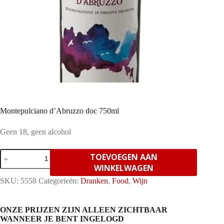
Montepulciano d’Abruzzo doc 750ml
Geen 18, geen alcohol
Montepulciano
TOEVOEGEN AAN
d'Abruzzo
WINKELWAGEN
doc
750ml
SKU:
5558
Categorieën:
Dranken
,
Food
,
Wijn
aantal
ONZE PRIJZEN ZIJN ALLEEN ZICHTBAAR
WANNEER JE BENT INGELOGD