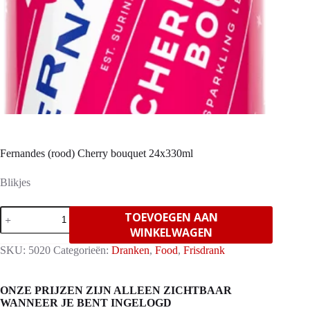
Fernandes (rood) Cherry bouquet 24x330ml
Blikjes
Fernandes
TOEVOEGEN AAN
(rood)
WINKELWAGEN
Cherry
bouquet
SKU:
5020
Categorieën:
Dranken
,
Food
,
Frisdrank
24x330ml
aantal
ONZE PRIJZEN ZIJN ALLEEN ZICHTBAAR
WANNEER JE BENT INGELOGD