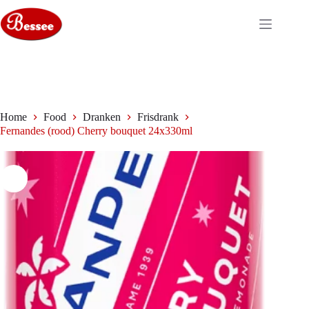
Ga
naar
de
inhoud
Home
Food
Dranken
Frisdrank
Fernandes (rood) Cherry bouquet 24x330ml