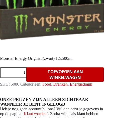
Monster Energy Original (zwart) 12x500ml
Monster
TOEVOEGEN AAN
Energy
WINKELWAGEN
Original
(zwart)
SKU:
5086
Categorieën:
Food
,
Dranken
,
Energiedrank
12x500ml
aantal
ONZE PRIJZEN ZIJN ALLEEN ZICHTBAAR
WANNEER JE BENT INGELOGD
Heb je nog geen account bij ons? Vul dan eerst je gegevens in
op de pagina ‘
Klant worden
‘. Zodra wij je als klant hebben