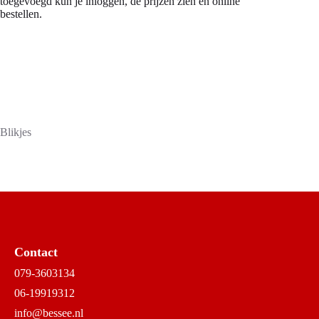
toegevoegd kun je inloggen, de prijzen zien en online
bestellen.
Blikjes
Contact
079-3603134
06-19919312
info@bessee.nl