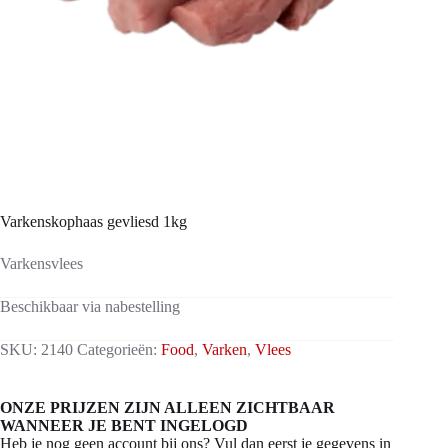
Varkenskophaas gevliesd 1kg
Varkensvlees
Beschikbaar via nabestelling
SKU:
2140
Categorieën:
Food
,
Varken
,
Vlees
ONZE PRIJZEN ZIJN ALLEEN ZICHTBAAR
WANNEER JE BENT INGELOGD
Heb je nog geen account bij ons? Vul dan eerst je gegevens in