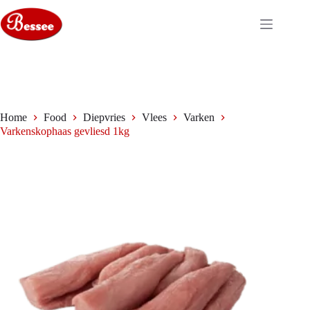
Ga
naar
de
inhoud
Home
Food
Diepvries
Vlees
Varken
Varkenskophaas gevliesd 1kg