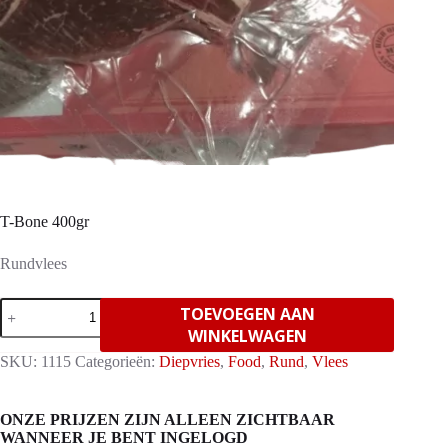
T-Bone 400gr
Rundvlees
T-
TOEVOEGEN AAN
Bone
WINKELWAGEN
400gr
aantal
SKU:
1115
Categorieën:
Diepvries
,
Food
,
Rund
,
Vlees
ONZE PRIJZEN ZIJN ALLEEN ZICHTBAAR
WANNEER JE BENT INGELOGD