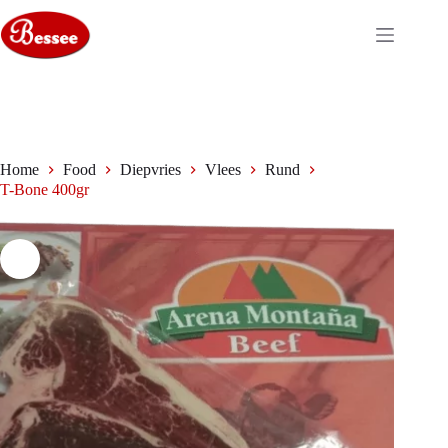
Ga
naar
de
inhoud
Home
Food
Diepvries
Vlees
Rund
T-Bone 400gr