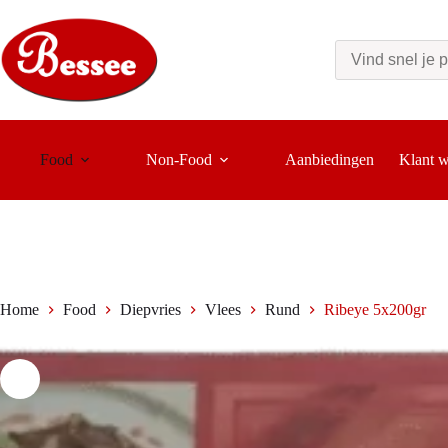
Ga
naar
de
inhoud
Food
Non-Food
Aanbiedingen
Klant 
Home
Food
Diepvries
Vlees
Rund
Ribeye 5x200gr