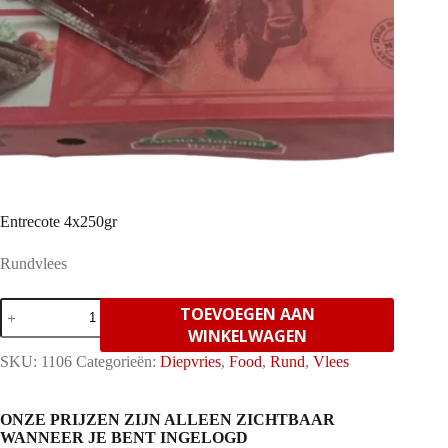
Entrecote 4x250gr
Rundvlees
Entrecote
TOEVOEGEN AAN
4x250gr
WINKELWAGEN
aantal
SKU:
1106
Categorieën:
Diepvries
,
Food
,
Rund
,
Vlees
ONZE PRIJZEN ZIJN ALLEEN ZICHTBAAR
WANNEER JE BENT INGELOGD