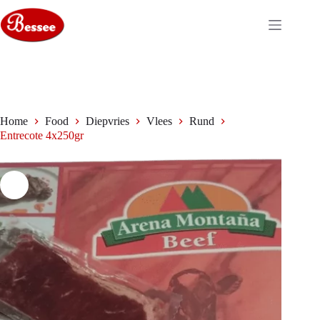
Ga
naar
de
inhoud
Home
Food
Diepvries
Vlees
Rund
Entrecote 4x250gr