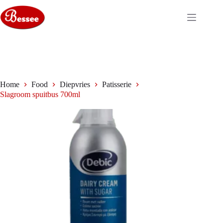
Ga
naar
de
inhoud
Home
Food
Diepvries
Patisserie
Slagroom spuitbus 700ml