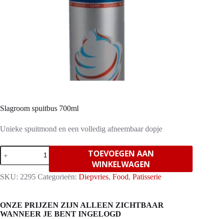
Slagroom spuitbus 700ml
Unieke spuitmond en een volledig afneembaar dopje
Slagroom
TOEVOEGEN AAN
spuitbus
WINKELWAGEN
700ml
aantal
SKU:
2295
Categorieën:
Diepvries
,
Food
,
Patisserie
ONZE PRIJZEN ZIJN ALLEEN ZICHTBAAR
WANNEER JE BENT INGELOGD