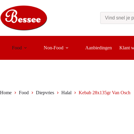
Ga
naar
de
inhoud
Food
Non-Food
Aanbiedingen
Klant 
Home
Food
Diepvries
Halal
Kebab 28x135gr Van Osch