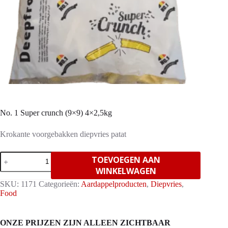
No. 1 Super crunch (9×9) 4×2,5kg
Krokante voorgebakken diepvries patat
No.
TOEVOEGEN AAN
1
WINKELWAGEN
Super
crunch
SKU:
1171
Categorieën:
Aardappelproducten
,
Diepvries
,
(9x9)
Food
4x2,5kg
aantal
ONZE PRIJZEN ZIJN ALLEEN ZICHTBAAR