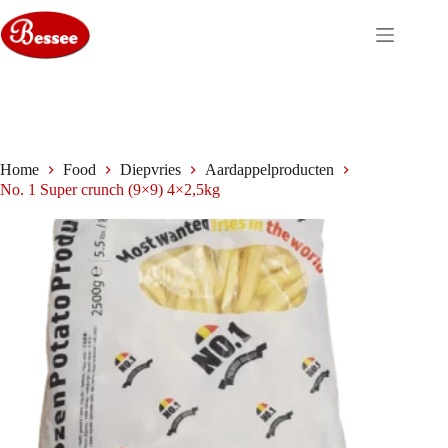
Ga
naar
de
inhoud
Home
Food
Diepvries
Aardappelproducten
No. 1 Super crunch (9×9) 4×2,5kg