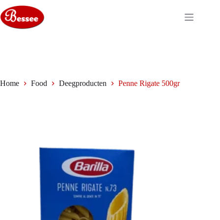
Ga
naar
de
inhoud
Home
Food
Deegproducten
Penne Rigate 500gr