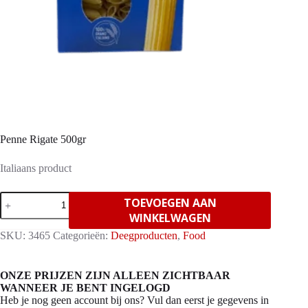
Penne Rigate 500gr
Italiaans product
Penne
TOEVOEGEN AAN
Rigate
WINKELWAGEN
500gr
aantal
SKU:
3465
Categorieën:
Deegproducten
,
Food
ONZE PRIJZEN ZIJN ALLEEN ZICHTBAAR
WANNEER JE BENT INGELOGD
Heb je nog geen account bij ons? Vul dan eerst je gegevens in