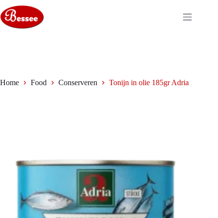
Ga
naar
de
inhoud
Home
Food
Conserveren
Tonijn in olie 185gr Adria