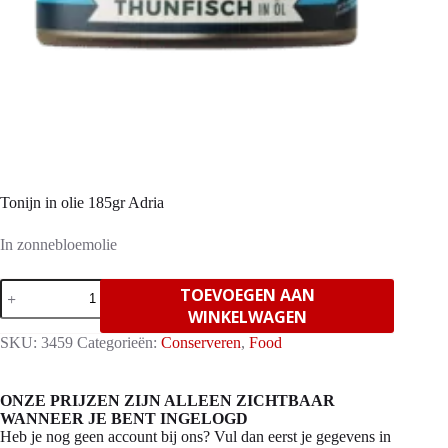
Tonijn in olie 185gr Adria
In zonnebloemolie
Tonijn
TOEVOEGEN AAN
in
WINKELWAGEN
olie
185gr
SKU:
3459
Categorieën:
Conserveren
,
Food
Adria
aantal
ONZE PRIJZEN ZIJN ALLEEN ZICHTBAAR
WANNEER JE BENT INGELOGD
Heb je nog geen account bij ons? Vul dan eerst je gegevens in