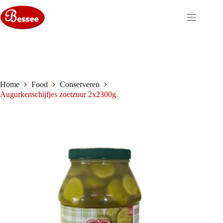
Ga
naar
de
inhoud
Home
Food
Conserveren
Augurkenschijfjes zoetzuur 2x2300g