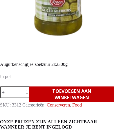
Augurkenschijfjes zoetzuur 2x2300g
In pot
Augurkenschijfjes
TOEVOEGEN AAN
zoetzuur
WINKELWAGEN
2x2300g
aantal
SKU:
3312
Categorieën:
Conserveren
,
Food
ONZE PRIJZEN ZIJN ALLEEN ZICHTBAAR
WANNEER JE BENT INGELOGD