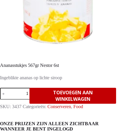
Ananasstukjes 567gr Nestor 6st
Ingeblikte ananas op lichte siroop
Ananasstukjes
TOEVOEGEN AAN
567gr
WINKELWAGEN
Nestor
6st
SKU:
3437
Categorieën:
Conserveren
,
Food
aantal
ONZE PRIJZEN ZIJN ALLEEN ZICHTBAAR
WANNEER JE BENT INGELOGD