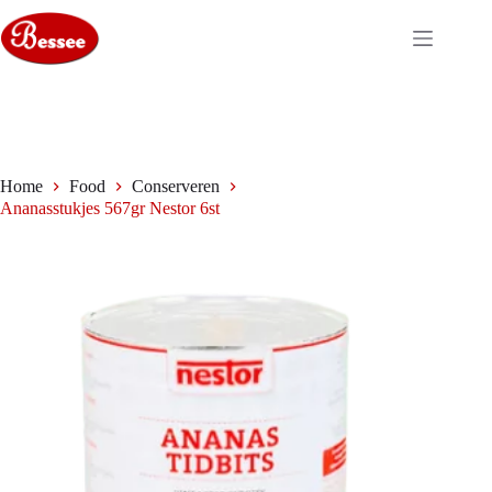
Ga
naar
de
inhoud
Home
Food
Conserveren
Ananasstukjes 567gr Nestor 6st