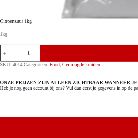
Citroenzuur 1kg
1kg
Citroenzuur
1kg
aantal
SKU:
4014
Categorieën:
Food
,
Gedroogde kruiden
ONZE PRIJZEN ZIJN ALLEEN ZICHTBAAR WANNEER JE
Heb je nog geen account bij ons? Vul dan eerst je gegevens in op de pa