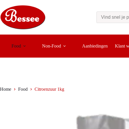
Ga
naar
de
inhoud
Food
Non-Food
Aanbiedingen
Klant 
Home
Food
Citroenzuur 1kg